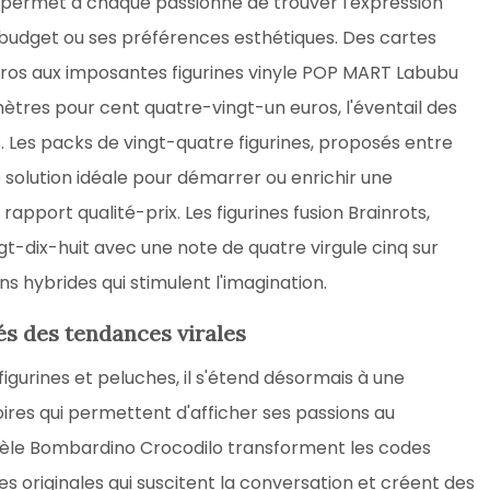
es permet à chaque passionné de trouver l'expression
n budget ou ses préférences esthétiques. Des cartes
euros aux imposantes figurines vinyle POP MART Labubu
ètres pour cent quatre-vingt-un euros, l'éventail des
rs. Les packs de vingt-quatre figurines, proposés entre
 solution idéale pour démarrer ou enrichir une
rapport qualité-prix. Les figurines fusion Brainrots,
t-dix-huit avec une note de quatre virgule cinq sur
s hybrides qui stimulent l'imagination.
és des tendances virales
igurines et peluches, il s'étend désormais à une
s qui permettent d'afficher ses passions au
dèle Bombardino Crocodilo transforment les codes
es originales qui suscitent la conversation et créent des