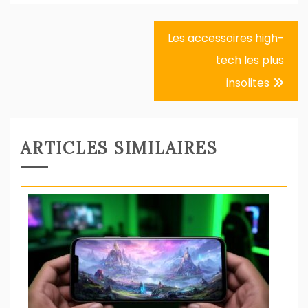
Navigation
Les accessoires high-
de
tech les plus
l’article
insolites
ARTICLES SIMILAIRES