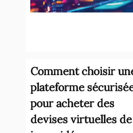
Comment choisir un
plateforme sécurisé
pour acheter des
devises virtuelles de