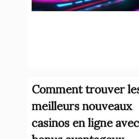
Comment trouver le
meilleurs nouveaux
casinos en ligne ave