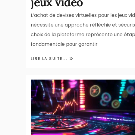
jeux vidéo
L’achat de devises virtuelles pour les jeux vi
nécessite une approche réfléchie et sécuris
choix de la plateforme représente une éta
fondamentale pour garantir
LIRE LA SUITE...