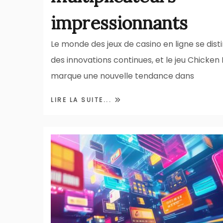
impressionnants
Le monde des jeux de casino en ligne se dist
des innovations continues, et le jeu Chicken
marque une nouvelle tendance dans
LIRE LA SUITE...