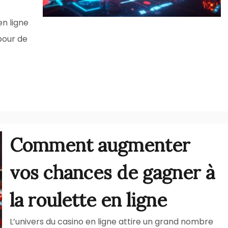
n ligne
pour de
Comment augmenter
vos chances de gagner à
la roulette en ligne
L’univers du casino en ligne attire un grand nombre