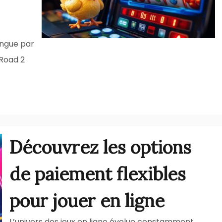
ingue par
 Road 2
Découvrez les options
de paiement flexibles
pour jouer en ligne
L’univers des jeux en ligne évolue constamment,