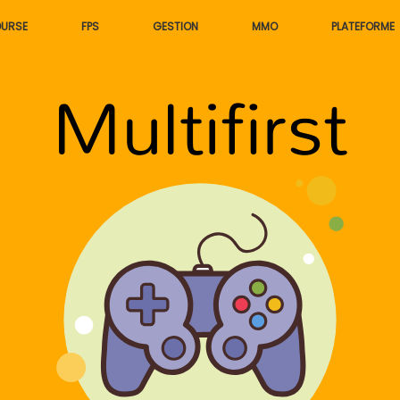
URSE
FPS
GESTION
MMO
PLATEFORME