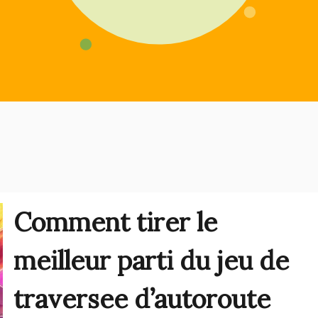
Comment tirer le
meilleur parti du jeu de
traversee d’autoroute