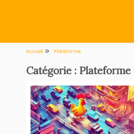
Multifirstnet
Accueil
Plateforme
Catégorie :
Plateforme