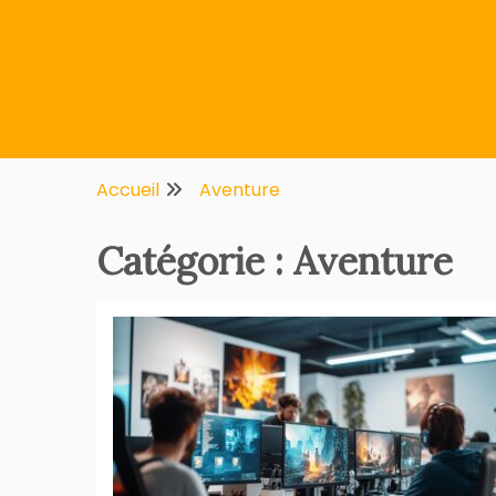
Multifirstnet
Accueil
Aventure
Catégorie :
Aventure