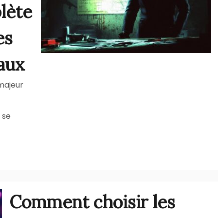
lète
es
aux
majeur
e se
Comment choisir les