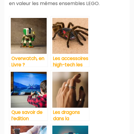
en valeur les mêmes ensembles LEGO.
Overwatch, en
Les accessoires
Livre ?
high-tech les
plus insolites
Que savoir de
Les dragons
l’edition
dans la
complete de
mythologie
Wild Hunt
Viking