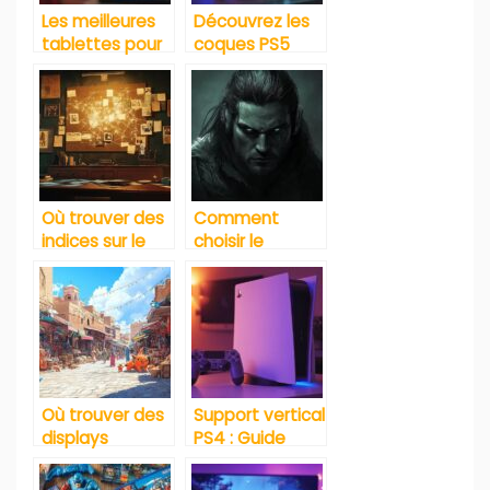
Les meilleures
Découvrez les
tablettes pour
coques PS5
étudiants :
pour une
tendances et
personnalisation
choix actuels
unique de votre
console
Où trouver des
Comment
indices sur le
choisir le
jeu Pédantix
meilleur
équipement
gaming pour
une expérience
immersive
Où trouver des
Support vertical
displays
PS4 : Guide
Pokemon
d’achat pour
authentiques
choisir le