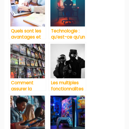
saison 3 ?
Quels sont les
Technologie :
avantages et
qu’est-ce qu’un
meilleures
PC gamer ?
pratiques des
advergames ?
Comment
Les multiples
assurer la
fonctionnalites
gestion de
des casques
votre
htc
mangatheque
?