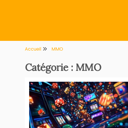
Multifirstnet
Accueil
MMO
Catégorie :
MMO