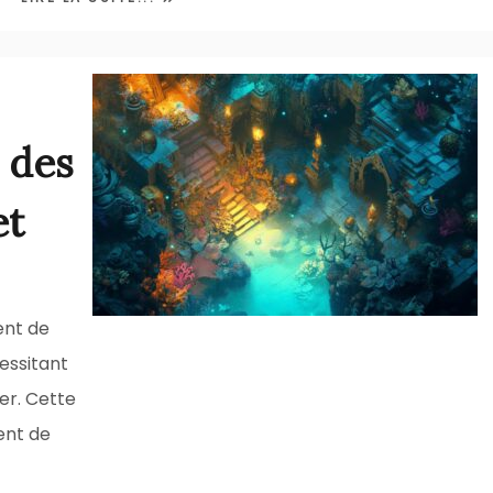
 des
et
ent de
essitant
er. Cette
ent de