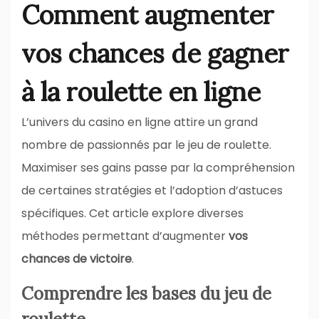
Comment augmenter
vos chances de gagner
à la roulette en ligne
L’univers du casino en ligne attire un grand
nombre de passionnés par le jeu de roulette.
Maximiser ses gains passe par la compréhension
de certaines stratégies et l’adoption d’astuces
spécifiques. Cet article explore diverses
méthodes permettant d’augmenter
vos
chances de victoire
.
Comprendre les bases du jeu de