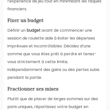
l’expérience de jeu tout en minimisant les risques
financiers.
Fixer un budget
Définir un
budget
avant de commencer une
session de roulette aide à éviter les dépenses
imprévues et incontrôlables. Décidez d’une
somme que vous êtes prêt à perdre et tenez-
vous strictement à cette limite,
indépendamment des gains ou des pertes subis
pendant la partie.
Fractionner ses mises
Plutôt que de placer de larges sommes sur des
paris uniques, répartissez votre budget en