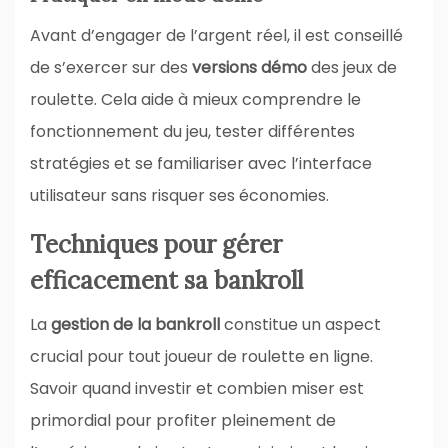
Avant d’engager de l’argent réel, il est conseillé
de s’exercer sur des
versions démo
des jeux de
roulette. Cela aide à mieux comprendre le
fonctionnement du jeu, tester différentes
stratégies et se familiariser avec l’interface
utilisateur sans risquer ses économies.
Techniques pour gérer
efficacement sa bankroll
La
gestion de la bankroll
constitue un aspect
crucial pour tout joueur de roulette en ligne.
Savoir quand investir et combien miser est
primordial pour profiter pleinement de