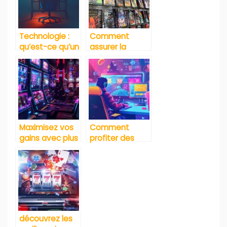
Technologie :
Comment
qu’est-ce qu’un
assurer la
PC gamer ?
gestion de
votre
mangatheque
?
Maximisez vos
Comment
gains avec plus
profiter des
de 6400 jeux de
offres de
casino en ligne
bienvenue et
promotions
régulières sur
les sites de jeux
en ligne
découvrez les