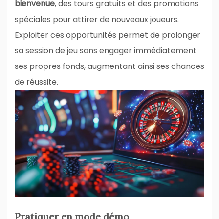
bienvenue
, des tours gratuits et des promotions
spéciales pour attirer de nouveaux joueurs.
Exploiter ces opportunités permet de prolonger
sa session de jeu sans engager immédiatement
ses propres fonds, augmentant ainsi ses chances
de réussite.
Pratiquer en mode démo