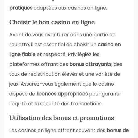
pratiques
adaptées aux casinos en ligne.
Choisir le bon casino en ligne
Avant de vous aventurer dans une partie de
roulette, il est essentiel de choisir un
casino en
ligne fiable
et respecté. Privilégiez les
plateformes offrant des
bonus attrayants
, des
taux de redistribution élevés et une variété de
jeux. Assurez-vous également que le casino
dispose de
licences appropriées
pour garantir
l’équité et la sécurité des transactions.
Utilisation des bonus et promotions
Les casinos en ligne offrent souvent des
bonus de