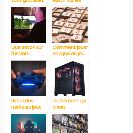
sous gratuites,
savoir sur les
une façon
paris e-sportifs
bénéfique de
en France ?
jouer
Que savoir sur
Comment jouer
l’univers
en ligne au jeu
Warhammer
sudoku ?
40k ?
Listes des
Un élément qui
meilleurs jeux
a son
coopératifs
importance : le
pour 2 à 4
ventilateur d’un
joueurs.
PC gamer