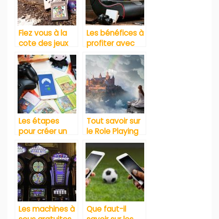
Fiez vous à la
Les bénéfices à
cote des jeux
profiter avec
pour faire le
une chaise
bon choix à vos
gamer
enfants
Les étapes
Tout savoir sur
pour créer un
le Role Playing
site web de jeu
Game
en ligne
Les machines à
Que faut-il