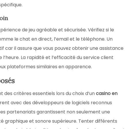
pécifique.
soin
périence de jeu agréable et sécurisée. Vérifiez si le
mme le chat en direct, l’email et le téléphone. Un
tif car il assure que vous pouvez obtenir une assistance
heure. La rapidité et l’efficacité du service client
eux plateformes similaires en apparence.
posés
nt des critères essentiels lors du choix d’un
casino en
rent avec des développeurs de logiciels reconnus
es partenariats garantissent non seulement une
ité graphique et sonore supérieure. Tenter différents