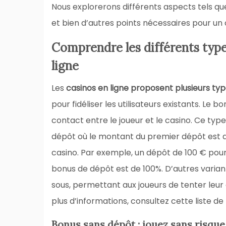
Nous explorerons différents aspects tels que
et bien d’autres points nécessaires pour un
Comprendre les différents type
ligne
Les
casinos en ligne proposent plusieurs ty
pour fidéliser les utilisateurs existants. Le
contact entre le joueur et le casino. Ce ty
dépôt où le montant du premier dépôt est a
casino. Par exemple, un dépôt de 100 € pourr
bonus de dépôt est de 100%. D’autres variant
sous, permettant aux joueurs de tenter leur
plus d’informations, consultez cette liste de
Bonus sans dépôt : jouez sans risque