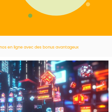
nos en ligne avec des bonus avantageux