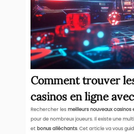
Comment trouver les
casinos en ligne ave
Rechercher les
meilleurs nouveaux casinos 
pour de nombreux joueurs. Il existe une mul
et
bonus alléchants
. Cet article va vous gui