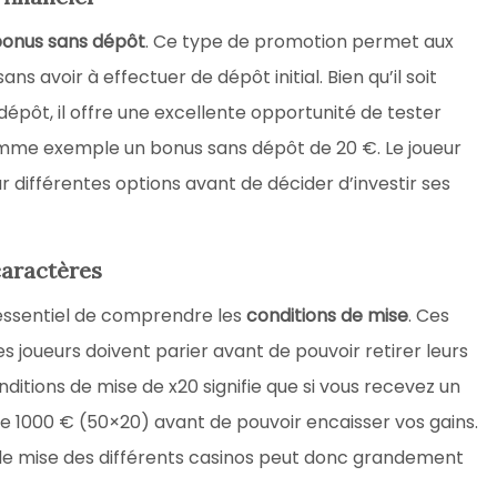
onus sans dépôt
. Ce type de promotion permet aux
ns avoir à effectuer de dépôt initial. Bien qu’il soit
pôt, il offre une excellente opportunité de tester
 comme exemple un bonus sans dépôt de 20 €. Le joueur
ur différentes options avant de décider d’investir ses
 caractères
 essentiel de comprendre les
conditions de mise
. Ces
s joueurs doivent parier avant de pouvoir retirer leurs
ditions de mise de x20 signifie que si vous recevez un
de 1000 € (50×20) avant de pouvoir encaisser vos gains.
de mise des différents casinos peut donc grandement