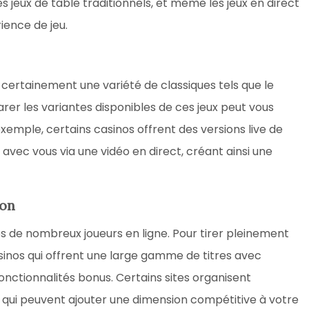
 jeux de table traditionnels, et même les jeux en direct
ience de jeu.
certainement une variété de classiques tels que le
arer les variantes disponibles de ces jeux peut vous
exemple, certains casinos offrent des versions live de
 avec vous via une vidéo en direct, créant ainsi une
ion
és de nombreux joueurs en ligne. Pour tirer pleinement
asinos qui offrent une large gamme de titres avec
fonctionnalités bonus. Certains sites organisent
qui peuvent ajouter une dimension compétitive à votre