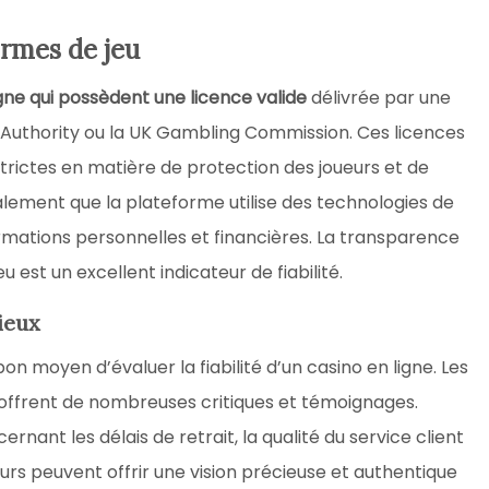
ormes de jeu
igne qui possèdent une licence valide
délivrée par une
uthority ou la UK Gambling Commission. Ces licences
trictes en matière de protection des joueurs et de
alement que la plateforme utilise des technologies de
mations personnelles et financières. La transparence
u est un excellent indicateur de fiabilité.
ieux
bon moyen d’évaluer la fiabilité d’un casino en ligne. Les
s offrent de nombreuses critiques et témoignages.
ant les délais de retrait, la qualité du service client
ours peuvent offrir une vision précieuse et authentique