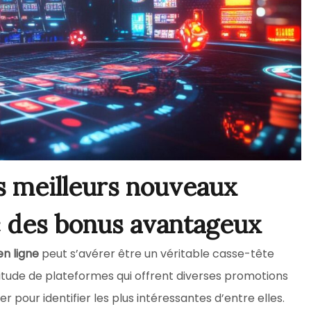
 meilleurs nouveaux
c des bonus avantageux
en ligne
peut s’avérer être un véritable casse-tête
titude de plateformes qui offrent diverses promotions
der pour identifier les plus intéressantes d’entre elles.