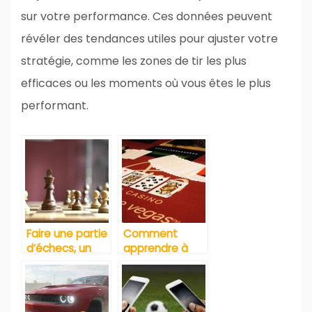
sur votre performance. Ces données peuvent
révéler des tendances utiles pour ajuster votre
stratégie, comme les zones de tir les plus
efficaces ou les moments où vous êtes le plus
performant.
Faire une partie
Comment
d’échecs, un
apprendre à
véritable sport.
jouer au poker ?