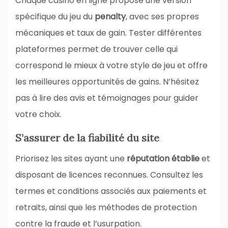
Chaque casino en ligne propose une version
spécifique du jeu du
penalty
, avec ses propres
mécaniques et taux de gain. Tester différentes
plateformes permet de trouver celle qui
correspond le mieux à votre style de jeu et offre
les meilleures opportunités de gains. N’hésitez
pas à lire des avis et témoignages pour guider
votre choix.
S’assurer de la fiabilité du site
Priorisez les sites ayant une
réputation établie
et
disposant de licences reconnues. Consultez les
termes et conditions associés aux paiements et
retraits, ainsi que les méthodes de protection
contre la fraude et l’usurpation.