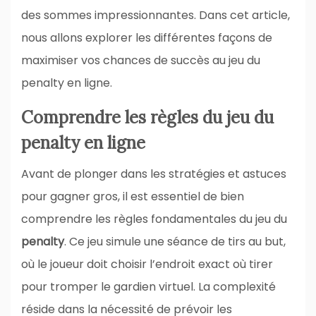
des sommes impressionnantes. Dans cet article,
nous allons explorer les différentes façons de
maximiser vos chances de succès au jeu du
penalty en ligne.
Comprendre les règles du jeu du
penalty en ligne
Avant de plonger dans les stratégies et astuces
pour gagner gros, il est essentiel de bien
comprendre les règles fondamentales du jeu du
penalty
. Ce jeu simule une séance de tirs au but,
où le joueur doit choisir l’endroit exact où tirer
pour tromper le gardien virtuel. La complexité
réside dans la nécessité de prévoir les