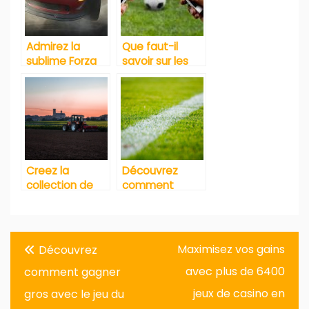
Admirez la
Que faut-il
sublime Forza
savoir sur les
Horizon 4
paris e-sportifs
en France ?
Creez la
Découvrez
collection de
comment
tracteurs
gagner gros
miniatures de
avec le jeu du
vos reves
penalty en ligne
Navigation
Maximisez vos gains
Découvrez
de
avec plus de 6400
comment gagner
l’article
jeux de casino en
gros avec le jeu du