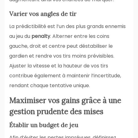
Varier vos angles de tir
La prédictibilité est l’un des plus grands ennemis
au jeu du
penalty
. Alterner entre les coins
gauche, droit et centre peut déstabiliser le
gardien et rendre vos tirs moins prévisibles.
Ajuster la vitesse et la hauteur de vos tirs
contribue également à maintenir l’incertitude,
rendant chaque tentative unique.
Maximiser vos gains grâce à une
gestion prudente des mises
Établir un budget de jeu
Afin d’éviter les pertes imprévues, définissez