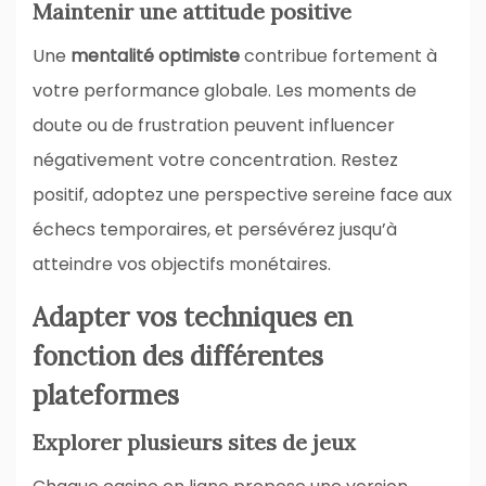
Maintenir une attitude positive
Une
mentalité optimiste
contribue fortement à
votre performance globale. Les moments de
doute ou de frustration peuvent influencer
négativement votre concentration. Restez
positif, adoptez une perspective sereine face aux
échecs temporaires, et persévérez jusqu’à
atteindre vos objectifs monétaires.
Adapter vos techniques en
fonction des différentes
plateformes
Explorer plusieurs sites de jeux