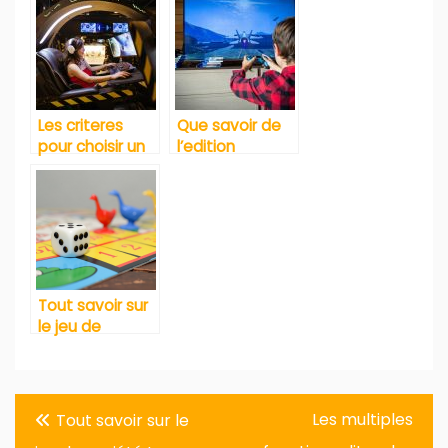
exemple des
en France ?
cartes
Pokémon
Les criteres
Que savoir de
pour choisir un
l’edition
bon fauteuil
complete de
gamer
Wild Hunt
saison 3 ?
Tout savoir sur
le jeu de
société Love
Letter
Navigation
Les multiples
Tout savoir sur le
de