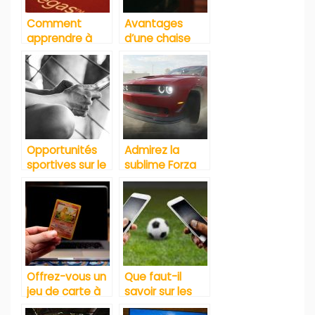
Comment
Avantages
apprendre à
d’une chaise
jouer au poker ?
gamer pour
jouer à un jeu
de course ou
d’aventure
Opportunités
Admirez la
sportives sur le
sublime Forza
web
Horizon 4
Offrez-vous un
Que faut-il
jeu de carte à
savoir sur les
collectionner :
paris e-sportifs