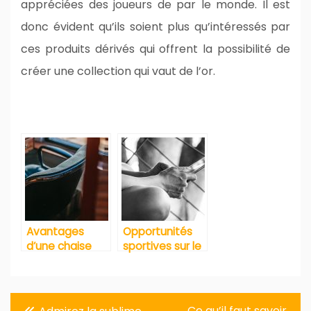
appréciées des joueurs de par le monde. Il est
donc évident qu’ils soient plus qu’intéressés par
ces produits dérivés qui offrent la possibilité de
créer une collection qui vaut de l’or.
Avantages
Opportunités
d’une chaise
sportives sur le
gamer pour
web
jouer à un jeu
de course ou
Navigation
d’aventure
Ce qu’il faut savoir