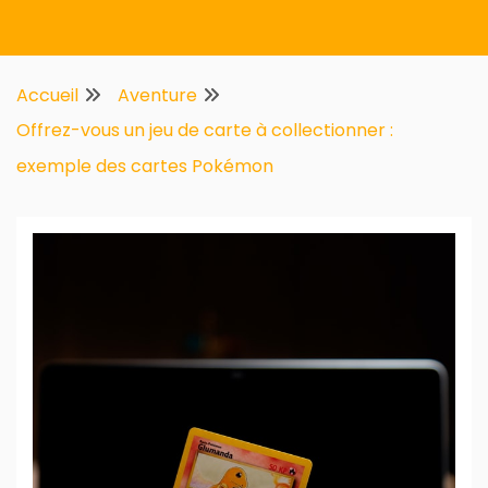
Multifirstnet
Accueil
Aventure
Offrez-vous un jeu de carte à collectionner :
exemple des cartes Pokémon