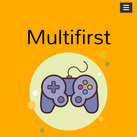
Skip
to
content