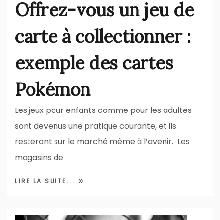
Offrez-vous un jeu de
carte à collectionner :
exemple des cartes
Pokémon
Les jeux pour enfants comme pour les adultes
sont devenus une pratique courante, et ils
resteront sur le marché même à l’avenir. Les
magasins de
LIRE LA SUITE...