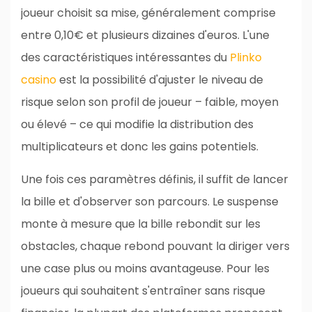
joueur choisit sa mise, généralement comprise
entre 0,10€ et plusieurs dizaines d'euros. L'une
des caractéristiques intéressantes du
Plinko
casino
est la possibilité d'ajuster le niveau de
risque selon son profil de joueur – faible, moyen
ou élevé – ce qui modifie la distribution des
multiplicateurs et donc les gains potentiels.
Une fois ces paramètres définis, il suffit de lancer
la bille et d'observer son parcours. Le suspense
monte à mesure que la bille rebondit sur les
obstacles, chaque rebond pouvant la diriger vers
une case plus ou moins avantageuse. Pour les
joueurs qui souhaitent s'entraîner sans risque