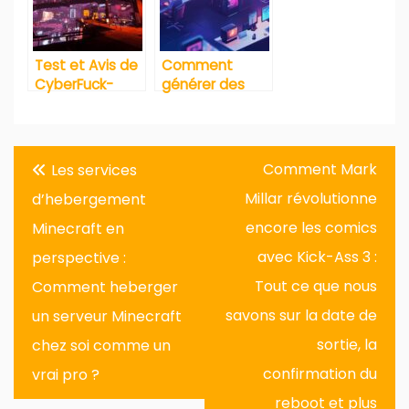
ligne
Test et Avis de
Comment
CyberFuck-
générer des
KC.com : que
images uniques
vaut vraiment
avec l’IA et
ce jeu ?
ChatGPT
Navigation
Comment Mark
Les services
de
Millar révolutionne
d’hebergement
l’article
encore les comics
Minecraft en
avec Kick-Ass 3 :
perspective :
Tout ce que nous
Comment heberger
savons sur la date de
un serveur Minecraft
sortie, la
chez soi comme un
confirmation du
vrai pro ?
reboot et plus