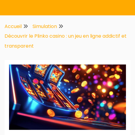
Multifirstnet
Accueil
Simulation
Découvrir le Plinko casino : un jeu en ligne addictif et
transparent