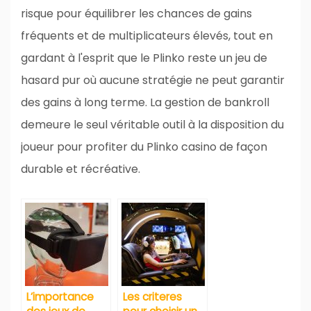
risque pour équilibrer les chances de gains
fréquents et de multiplicateurs élevés, tout en
gardant à l'esprit que le Plinko reste un jeu de
hasard pur où aucune stratégie ne peut garantir
des gains à long terme. La gestion de bankroll
demeure le seul véritable outil à la disposition du
joueur pour profiter du Plinko casino de façon
durable et récréative.
L’importance
Les criteres