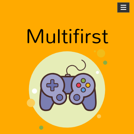
Skip
to
content